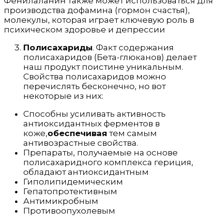
Фенилаланин также может использоваться для
производства дофамина (гормон счастья),
молекулы, которая играет ключевую роль в
психическом здоровье и депрессии
Полисахариды
. Факт содержания
полисахаридов (Бета-глюканов) делает
наш продукт поистине уникальным.
Свойства полисахаридов можно
перечислять бесконечно, но вот
некоторые из них:
Способны усиливать активность
антиоксидантных ферментов в
коже,
обеспечивая
тем самым
антивозрастные свойства.
Препараты, получаемые на основе
полисахаридного комплекса гериция,
обладают антиоксидантным
Гиполипидемическим
Гепатопротективным
Антимикробным
Противоопухолевым