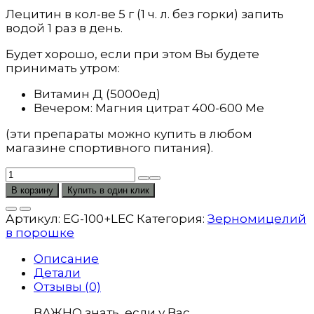
Лецитин в кол-ве 5 г (1 ч. л. без горки) запить
водой 1 раз в день.
Будет хорошо, если при этом Вы будете
принимать утром:
Витамин Д (5000ед)
Вечером: Магния цитрат 400-600 Ме
(эти препараты можно купить в любом
магазине спортивного питания).
Количество
товара
В корзину
Купить в один клик
Зерномицелий
порошок
Артикул:
EG-100+LEC
Категория:
Зерномицелий
100г
в порошке
(50
порций)
Описание
+
Детали
Лецитин
Отзывы (0)
150г
ВАЖНО знать, если у Вас
(30-