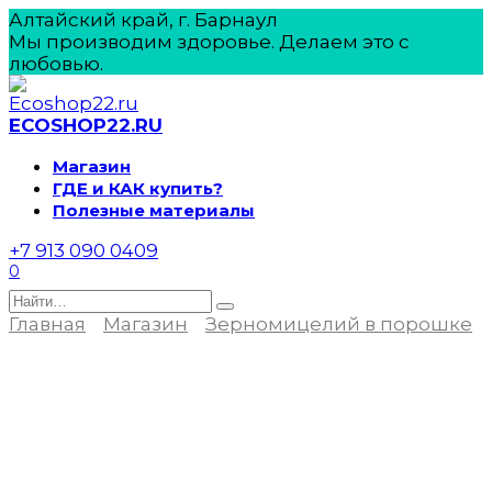
Перейти
Алтайский край, г. Барнаул
к
Мы производим здоровье. Делаем это с
содержанию
любовью.
ECOSHOP22.RU
Магазин
ГДЕ и КАК купить?
Полезные материалы
+7 913 090 0409
0
Search
for:
Главная
Магазин
Зерномицелий в порошке