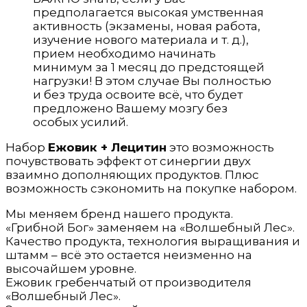
предполагается высокая умственная
40
активность (экзамены, новая работа,
порций)
изучение нового материала и т. д.),
прием необходимо начинать
минимум за 1 месяц до предстоящей
нагрузки! В этом случае Вы полностью
и без труда освоите всё, что будет
предложено Вашему мозгу без
особых усилий.
Набор
Ежовик + Лецитин
это возможность
почувствовать эффект от синергии двух
взаимно дополняющих продуктов. Плюс
возможность сэкономить на покупке набором.
Мы меняем бренд нашего продукта.
«Грибной Бог» заменяем на «Волшебный Лес».
Качество продукта, технология выращивания и
штамм – всё это остается неизменно на
высочайшем уровне.
Ежовик гребенчатый от производителя
«Волшебный Лес».